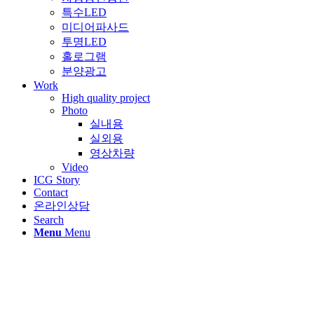
특수LED
미디어파사드
투명LED
홀로그램
분양광고
Work
High quality project
Photo
실내용
실외용
영상차량
Video
ICG Story
Contact
온라인상담
Search
Menu
Menu