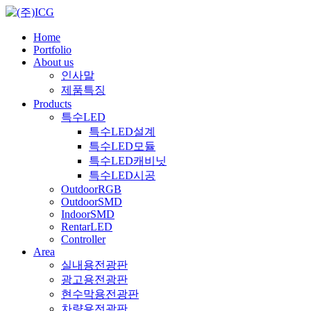
Home
Portfolio
About us
인사말
제품특징
Products
특수LED
특수LED설계
특수LED모듈
특수LED캐비닛
특수LED시공
OutdoorRGB
OutdoorSMD
IndoorSMD
RentarLED
Controller
Area
실내용전광판
광고용전광판
현수막용전광판
차량용전광판